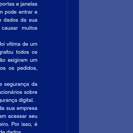
rtas e janelas 
 pode entrar e 
 dados da sua 
causar muitos 
i vítima de um 
rafou todos os 
ão exigiram um 
os os pedidos, 
e segurança da 
ncionários sobre 
urança digital.
da sua empresa 
am acessar seu 
ro. Por isso, é 
 de dados.