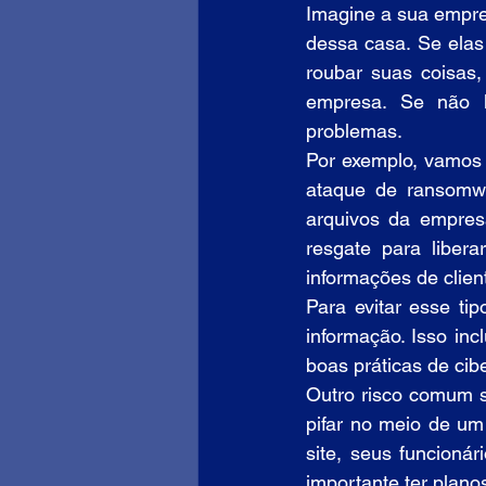
Imagine a sua empre
dessa casa. Se elas
roubar suas coisa
empresa. Se não h
problemas.
Por exemplo, vamos
ataque de ransomwar
arquivos da empres
resgate para liber
informações de client
Para evitar esse ti
informação. Isso incl
boas práticas de cib
Outro risco comum s
pifar no meio de um
site, seus funcionár
importante ter plan