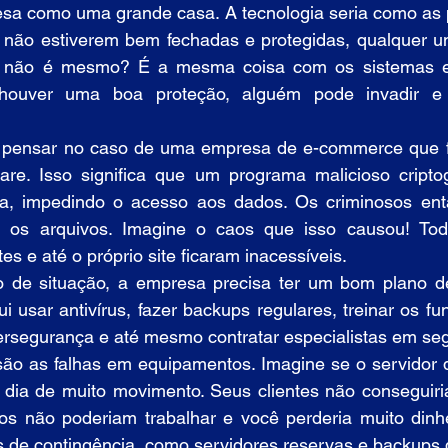
sa como uma grande casa. A tecnologia seria como as po
 não estiverem bem fechadas e protegidas, qualquer um
s, não é mesmo? É a mesma coisa com os sistemas e
ouver uma boa proteção, alguém pode invadir e 
 pensar no caso de uma empresa de e-commerce que fo
e. Isso significa que um programa malicioso criptog
a, impedindo o acesso aos dados. Os criminosos ent
ar os arquivos. Imagine o caos que isso causou! Tod
es e até o próprio site ficaram inacessíveis.
po de situação, a empresa precisa ter um bom plano d
ui usar antivírus, fazer backups regulares, treinar os fu
ersegurança e até mesmo contratar especialistas em seg
ão as falhas em equipamentos. Imagine se o servidor 
 dia de muito movimento. Seus clientes não conseguiri
ios não poderiam trabalhar e você perderia muito dinhei
os de contingência, como servidores reservas e backups