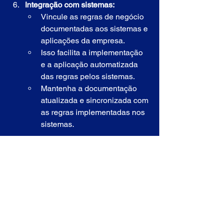
Integração com sistemas:
Vincule as regras de negócio 
documentadas aos sistemas e 
aplicações da empresa.
Isso facilita a implementação 
e a aplicação automatizada 
das regras pelos sistemas.
Mantenha a documentação 
atualizada e sincronizada com 
as regras implementadas nos 
sistemas.
Seguindo essas melhores práticas, a 
documentação das Regras de Negócio 
se torna uma ferramenta poderosa para 
garantir a consistência, a compreensão 
e a governança dos processos 
organizacionais.