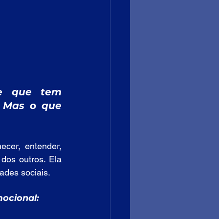
e que tem 
Mas o que 
cer, entender, 
os outros. Ela 
ades sociais.
mocional: