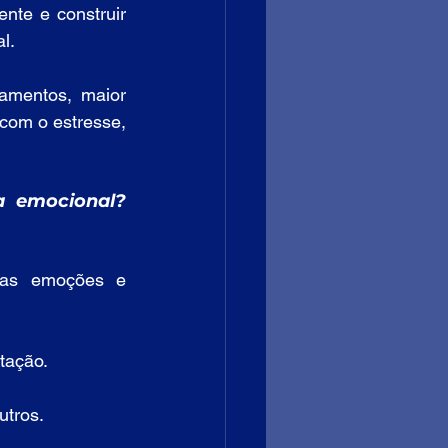
te e construir 
l.
amentos, maior 
com o estresse, 
 emocional? 
ssas emoções e 
tação.
utros.